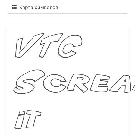
Карта символов
VTC
Scre
it