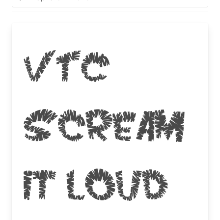
VTC
Scream
it Loud