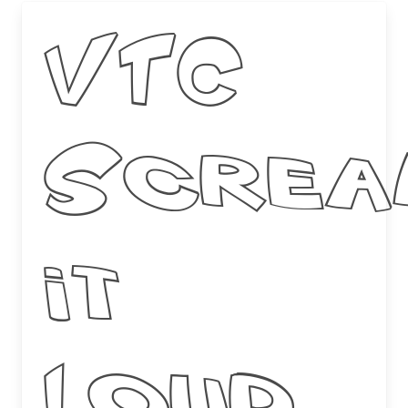
VTC
Scre
it
Loud