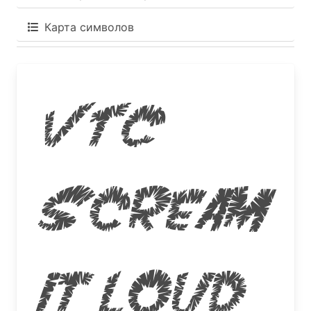
Карта символов
VTC
Scream
it Loud