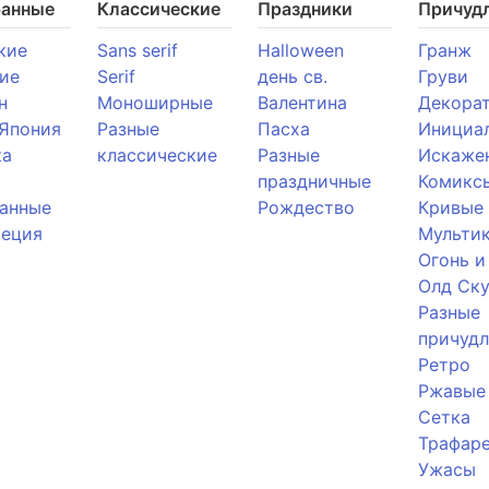
ранные
Классические
Праздники
Причуд
кие
Sans serif
Halloween
Гранж
ие
Serif
день св.
Груви
н
Моноширные
Валентина
Декора
 Япония
Разные
Пасха
Инициа
ка
классические
Разные
Искаже
праздничные
Комикс
анные
Рождество
Кривые
реция
Мульти
Огонь и
Олд Ску
Разные
причуд
Ретро
Ржавые
Сетка
Трафар
Ужасы