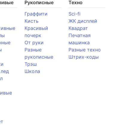
ливые
Рукописные
Техно
Граффити
Sci-fi
Кисть
ЖК дисплей
тивные
Красивый
Квадрат
лы
почерк
Печатная
нные
От руки
машинка
ы
Разные
Разные техно
рукописные
Штрих-коды
ки
Трэш
 лед
Школа
л
ливые
ет