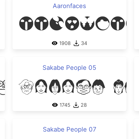
Aaronfaces
Aaronfa
1908
34
Sakabe People 05
s One
Sakabe Pe
1745
28
Sakabe People 07