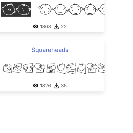
ople 07
20 Faces
1863
22
Squareheads
Types
Squareheads
1826
35