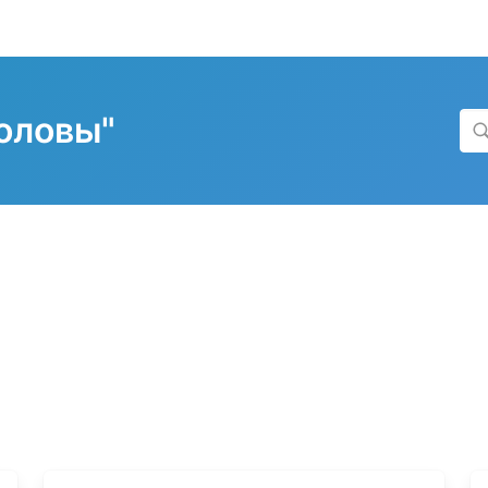
оловы"