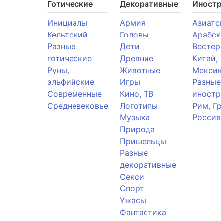
Готические
Декоративные
Иност
Инициалы
Армия
Азиатс
Кельтский
Головы
Арабск
Разные
Дети
Вестер
готические
Древние
Китай,
Руны,
Животные
Мекси
эльфийские
Игры
Разные
Современные
Кино, ТВ
иностр
Средневековье
Логотипы
Рим, Г
Музыка
Россия
Природа
Пришельцы
Разные
декоративные
Секси
Спорт
Ужасы
Фантастика