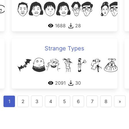
biddies
Sakabe Pe
1688
28
Strange Types
Strange 
2091
30
1
2
3
4
5
6
7
8
»