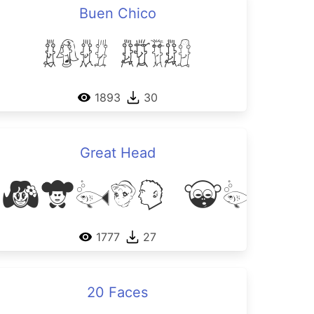
Buen Chico
ces
Buen Chico
1893
30
Great Head
Great Head
ople 05
1777
27
20 Faces