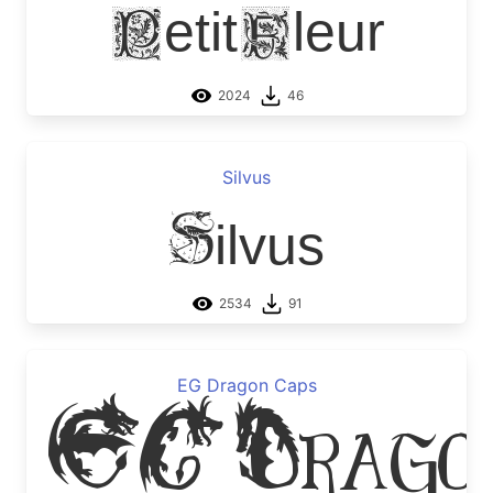
PetitFleur
2024
46
Silvus
Silvus
2534
91
EG Dragon Caps
EG Drago