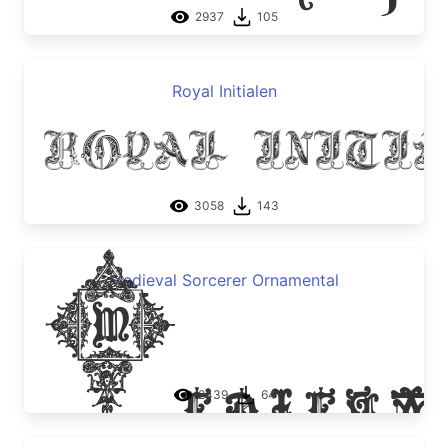
2937
105
Royal Initialen
Royal Initi
3058
143
Medieva
Medieval Sorcerer Ornamental
2439
64