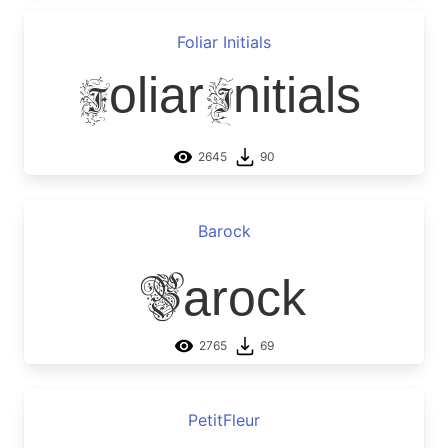
Foliar Initials
Foliar Initials
2645
90
Barock
Barock
2765
69
PetitFleur