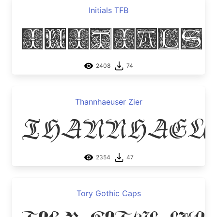
Initials TFB
Initials
2408
74
Thannhaeuser Zier
Thannhaeu
2354
47
Tory Gothic Caps