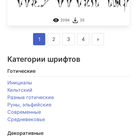
Tory Gothic Cap
2094
35
1
2
3
4
»
Категории шрифтов
Готические
Инициалы
Кельтский
Разные готические
Руны, эльфийские
Современные
Средневековье
Декоративные