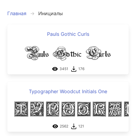
Главная
Инициалы
Pauls Gothic Curls
Pauls Gothic Curls
3451
176
Typographer Woodcut Initials One
Typograp
2562
121