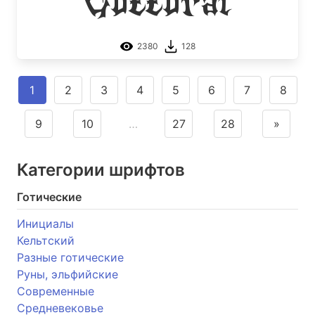
Guttural
2380
128
1
2
3
4
5
6
7
8
9
10
…
27
28
»
Категории шрифтов
Готические
Инициалы
Кельтский
Разные готические
Руны, эльфийские
Современные
Средневековье