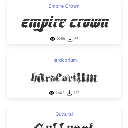
Empire Crown
Empire Crown
2258
57
Hardcorium
Hardcorium
2402
127
Guttural