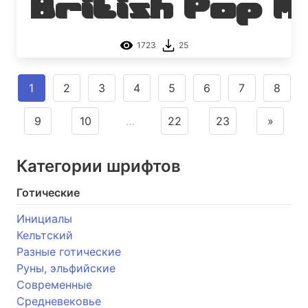
British Pop M
1723
25
1
2
3
4
5
6
7
8
9
10
…
22
23
»
Категории шрифтов
Готические
Инициалы
Кельтский
Разные готические
Руны, эльфийские
Современные
Средневековье