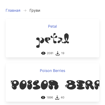
Главная
Груви
Petal
Petal
2081
19
Poison Berries
Poison Berr
1896
40