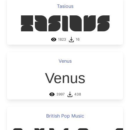
Tasious
Tasious
1823
16
Venus
Venus
3997
438
British Pop Music