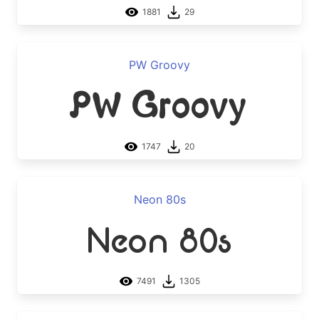
1881
29
PW Groovy
PW Groovy
1747
20
Neon 80s
Neon 80s
7491
1305