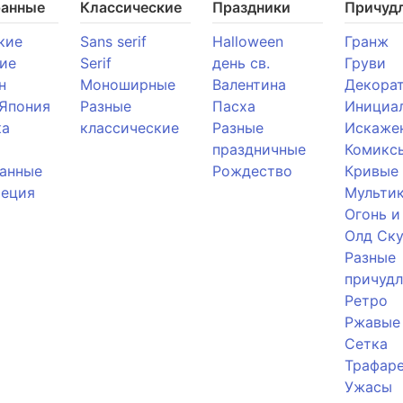
ранные
Классические
Праздники
Причуд
кие
Sans serif
Halloween
Гранж
ие
Serif
день св.
Груви
н
Моноширные
Валентина
Декора
 Япония
Разные
Пасха
Инициа
ка
классические
Разные
Искаже
праздничные
Комикс
анные
Рождество
Кривые
реция
Мульти
Огонь и
Олд Ску
Разные
причуд
Ретро
Ржавые
Сетка
Трафар
Ужасы