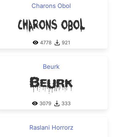
Charons Obol
Charons Obol
4778
921
Beurk
Beurk
3079
333
Raslani Horrorz