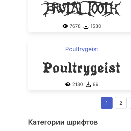
Brutal Tooth
7678
1580
Poultrygeist
Poultrygeist
2130
89
1
2
Категории шрифтов