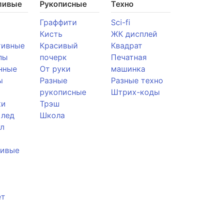
ливые
Рукописные
Техно
Граффити
Sci-fi
Кисть
ЖК дисплей
тивные
Красивый
Квадрат
лы
почерк
Печатная
нные
От руки
машинка
ы
Разные
Разные техно
рукописные
Штрих-коды
ки
Трэш
 лед
Школа
л
ливые
ет