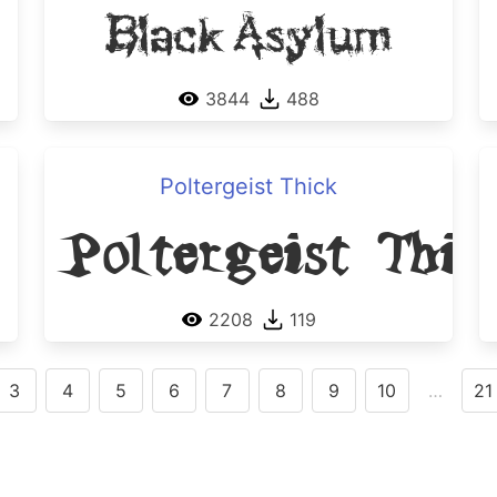
Black Asylum
3844
488
Poltergeist Thick
Poltergeist Thic
2208
119
3
4
5
6
7
8
9
10
…
21