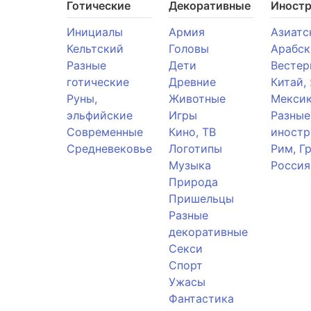
Готические
Декоративные
Иност
Инициалы
Армия
Азиатс
Кельтский
Головы
Арабск
Разные
Дети
Вестер
готические
Древние
Китай,
Руны,
Животные
Мекси
эльфийские
Игры
Разные
Современные
Кино, ТВ
иностр
Средневековье
Логотипы
Рим, Г
Музыка
Россия
Природа
Пришельцы
Разные
декоративные
Секси
Спорт
Ужасы
Фантастика