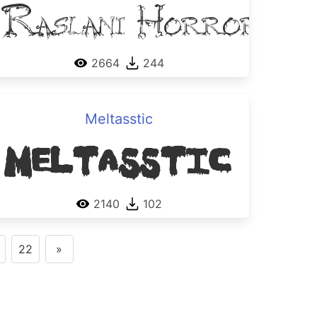
Raslani Horrorz
2664
244
Meltasstic
k
Meltasstic
2140
102
22
»