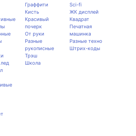
Граффити
Sci-fi
Кисть
ЖК дисплей
тивные
Красивый
Квадрат
лы
почерк
Печатная
нные
От руки
машинка
ы
Разные
Разные техно
рукописные
Штрих-коды
ки
Трэш
 лед
Школа
л
ливые
ет