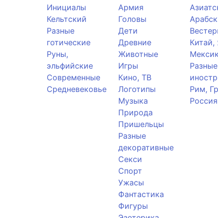
Инициалы
Армия
Азиатс
Кельтский
Головы
Арабск
Разные
Дети
Вестер
готические
Древние
Китай,
Руны,
Животные
Мекси
эльфийские
Игры
Разные
Современные
Кино, ТВ
иностр
Средневековье
Логотипы
Рим, Г
Музыка
Россия
Природа
Пришельцы
Разные
декоративные
Секси
Спорт
Ужасы
Фантастика
Фигуры
Эзотерика