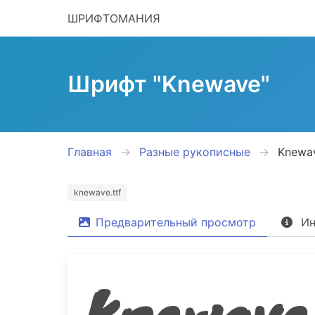
ШРИФТОМАНИЯ
Шрифт "Knewave"
Главная
Разные рукописные
Knewa
knewave.ttf
Предварительный просмотр
Ин
Knewave