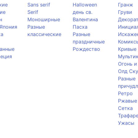
кие
Sans serif
Halloween
Гранж
ие
Serif
день св.
Груви
н
Моноширные
Валентина
Декора
 Япония
Разные
Пасха
Инициа
ка
классические
Разные
Искаже
праздничные
Комикс
анные
Рождество
Кривые
реция
Мульти
Огонь и
Олд Ску
Разные
причуд
Ретро
Ржавые
Сетка
Трафар
Ужасы