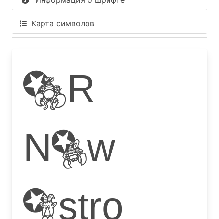
Информация о шрифте
Карта символов
KR
New
Astro