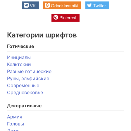
VK
Odnoklassniki
Twitter
Pinterest
Категории шрифтов
Готические
Инициалы
Кельтский
Разные готические
Руны, эльфийские
Современные
Средневековье
Декоративные
Армия
Головы
Дети