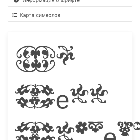
Информация о шрифте
Карта символов
Im
Fell
Flower