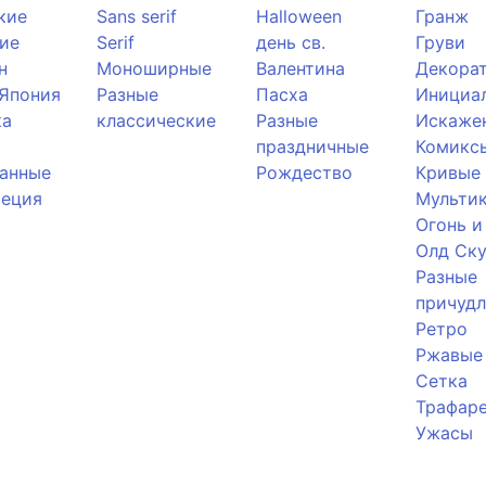
кие
Sans serif
Halloween
Гранж
ие
Serif
день св.
Груви
н
Моноширные
Валентина
Декора
 Япония
Разные
Пасха
Инициа
ка
классические
Разные
Искаже
праздничные
Комикс
анные
Рождество
Кривые
реция
Мульти
Огонь и
Олд Ску
Разные
причуд
Ретро
Ржавые
Сетка
Трафар
Ужасы