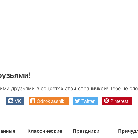
рузьями!
ими друзьями в соцсетях этой страничкой! Тебе не слож
VK
Odnoklassniki
Twitter
Pinterest
ранные
Классические
Праздники
Причуд