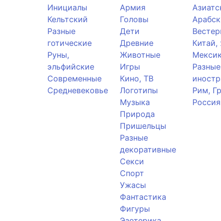
Инициалы
Армия
Азиатс
Кельтский
Головы
Арабск
Разные
Дети
Вестер
готические
Древние
Китай,
Руны,
Животные
Мекси
эльфийские
Игры
Разные
Современные
Кино, ТВ
иностр
Средневековье
Логотипы
Рим, Г
Музыка
Россия
Природа
Пришельцы
Разные
декоративные
Секси
Спорт
Ужасы
Фантастика
Фигуры
Эзотерика