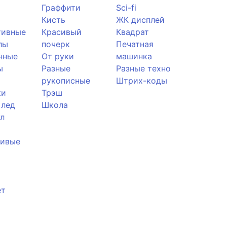
Граффити
Sci-fi
Кисть
ЖК дисплей
тивные
Красивый
Квадрат
лы
почерк
Печатная
нные
От руки
машинка
ы
Разные
Разные техно
рукописные
Штрих-коды
ки
Трэш
 лед
Школа
л
ливые
ет