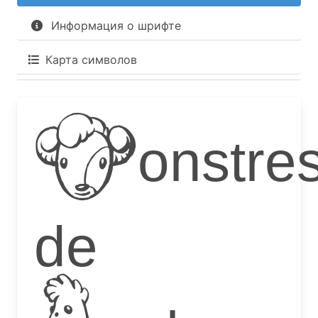
Информация о шрифте
Карта символов
Monstre
de