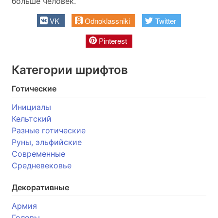
больше человек.
VK
Odnoklassniki
Twitter
Pinterest
Категории шрифтов
Готические
Инициалы
Кельтский
Разные готические
Руны, эльфийские
Современные
Средневековье
Декоративные
Армия
Головы