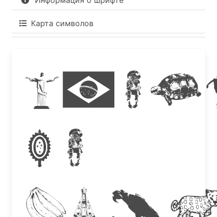
Информация о шрифте
Карта символов
Icon
do
Bras