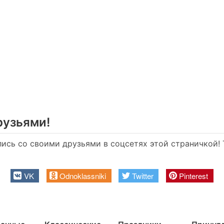
рузьями!
ись со своими друзьями в соцсетях этой страничкой! Т
VK
Odnoklassniki
Twitter
Pinterest