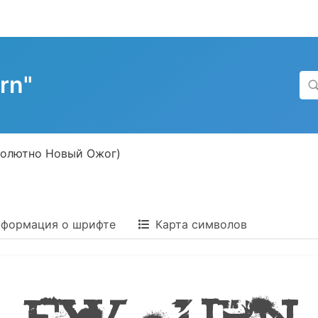
rn"
солютно Новый Ожог)
формация о шрифте
Карта символов
New Burn