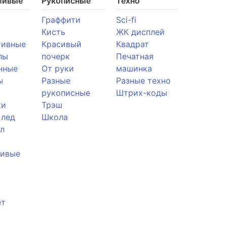
ливые
Рукописные
Техно
Граффити
Sci-fi
Кисть
ЖК дисплей
тивные
Красивый
Квадрат
лы
почерк
Печатная
нные
От руки
машинка
ы
Разные
Разные техно
рукописные
Штрих-коды
ки
Трэш
 лед
Школа
л
ливые
ет