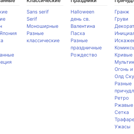
ранные
Классические
Праздники
Причуд
кие
Sans serif
Halloween
Гранж
ие
Serif
день св.
Груви
н
Моноширные
Валентина
Декора
 Япония
Разные
Пасха
Инициа
ка
классические
Разные
Искаже
праздничные
Комикс
анные
Рождество
Кривые
реция
Мульти
Огонь и
Олд Ску
Разные
причуд
Ретро
Ржавые
Сетка
Трафар
Ужасы