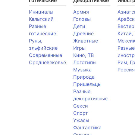
Готические
Декоративные
Иност
Инициалы
Армия
Азиатс
Кельтский
Головы
Арабск
Разные
Дети
Вестер
готические
Древние
Китай,
Руны,
Животные
Мекси
эльфийские
Игры
Разные
Современные
Кино, ТВ
иностр
Средневековье
Логотипы
Рим, Г
Музыка
Россия
Природа
Пришельцы
Разные
декоративные
Секси
Спорт
Ужасы
Фантастика
Фигуры