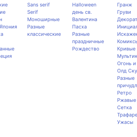
кие
Sans serif
Halloween
Гранж
ие
Serif
день св.
Груви
н
Моноширные
Валентина
Декора
 Япония
Разные
Пасха
Инициа
ка
классические
Разные
Искаже
праздничные
Комикс
анные
Рождество
Кривые
реция
Мульти
Огонь и
Олд Ску
Разные
причуд
Ретро
Ржавые
Сетка
Трафар
Ужасы