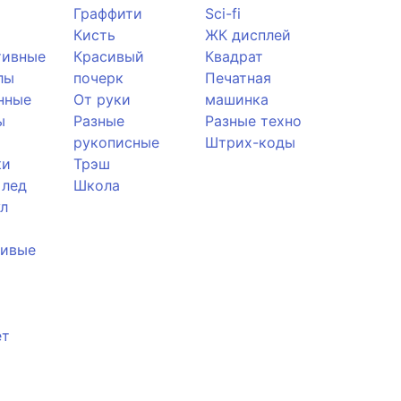
Граффити
Sci-fi
Кисть
ЖК дисплей
тивные
Красивый
Квадрат
лы
почерк
Печатная
нные
От руки
машинка
ы
Разные
Разные техно
рукописные
Штрих-коды
ки
Трэш
 лед
Школа
л
ливые
ет