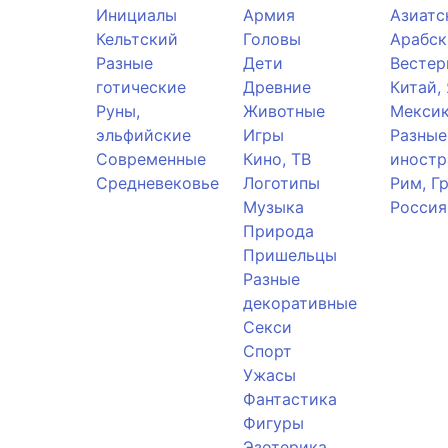
Инициалы
Армия
Азиатс
Кельтский
Головы
Арабск
Разные
Дети
Вестер
готические
Древние
Китай,
Руны,
Животные
Мекси
эльфийские
Игры
Разные
Современные
Кино, ТВ
иностр
Средневековье
Логотипы
Рим, Г
Музыка
Россия
Природа
Пришельцы
Разные
декоративные
Секси
Спорт
Ужасы
Фантастика
Фигуры
Эзотерика