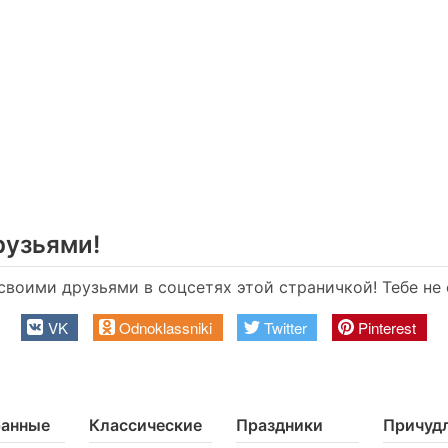
рузьями!
своими друзьями в соцсетях этой страничкой! Тебе не с
VK
Odnoklassniki
Twitter
Pinterest
ранные
Классические
Праздники
Причуд