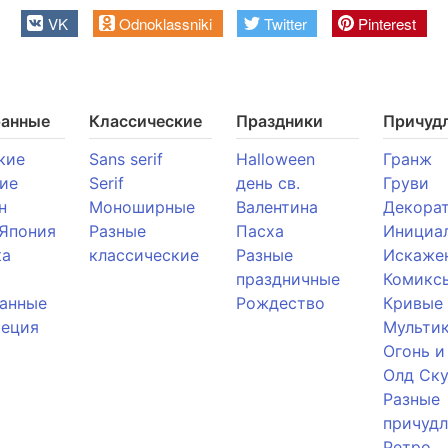
VK
Odnoklassniki
Twitter
Pinterest
ранные
Классические
Праздники
Причуд
кие
Sans serif
Halloween
Гранж
ие
Serif
день св.
Груви
н
Моноширные
Валентина
Декора
 Япония
Разные
Пасха
Инициа
ка
классические
Разные
Искаже
праздничные
Комикс
анные
Рождество
Кривые
реция
Мульти
Огонь и
Олд Ску
Разные
причуд
Ретро