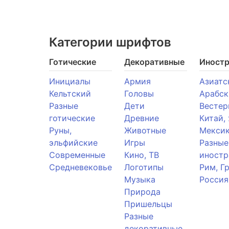
Категории шрифтов
Готические
Декоративные
Иност
Инициалы
Армия
Азиатс
Кельтский
Головы
Арабск
Разные
Дети
Вестер
готические
Древние
Китай,
Руны,
Животные
Мекси
эльфийские
Игры
Разные
Современные
Кино, ТВ
иностр
Средневековье
Логотипы
Рим, Г
Музыка
Россия
Природа
Пришельцы
Разные
декоративные