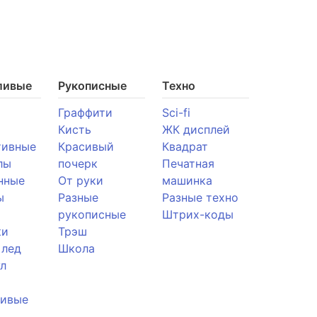
ливые
Рукописные
Техно
Граффити
Sci-fi
Кисть
ЖК дисплей
тивные
Красивый
Квадрат
лы
почерк
Печатная
нные
От руки
машинка
ы
Разные
Разные техно
рукописные
Штрих-коды
ки
Трэш
 лед
Школа
л
ливые