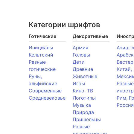
Категории шрифтов
Готические
Декоративные
Иност
Инициалы
Армия
Азиатс
Кельтский
Головы
Арабск
Разные
Дети
Вестер
готические
Древние
Китай,
Руны,
Животные
Мекси
эльфийские
Игры
Разные
Современные
Кино, ТВ
иностр
Средневековье
Логотипы
Рим, Г
Музыка
Россия
Природа
Пришельцы
Разные
декоративные