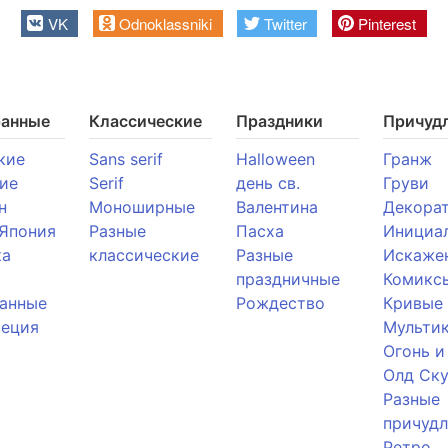
VK
Odnoklassniki
Twitter
Pinterest
ранные
Классические
Праздники
Причуд
кие
Sans serif
Halloween
Гранж
ие
Serif
день св.
Груви
н
Моноширные
Валентина
Декора
 Япония
Разные
Пасха
Инициа
ка
классические
Разные
Искаже
праздничные
Комикс
анные
Рождество
Кривые
реция
Мульти
Огонь и
Олд Ску
Разные
причуд
Ретро