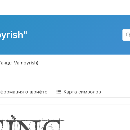
yrish"
Танцы Vampyrish)
формация о шрифте
Карта символов
ing