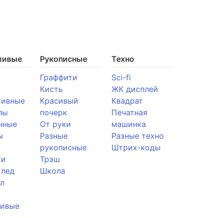
ливые
Рукописные
Техно
Граффити
Sci-fi
Кисть
ЖК дисплей
тивные
Красивый
Квадрат
лы
почерк
Печатная
нные
От руки
машинка
ы
Разные
Разные техно
рукописные
Штрих-коды
ки
Трэш
 лед
Школа
л
ливые