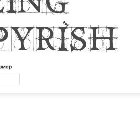
yrish
змер