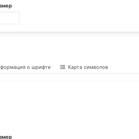
змер
формация о шрифте
Карта символов
змер