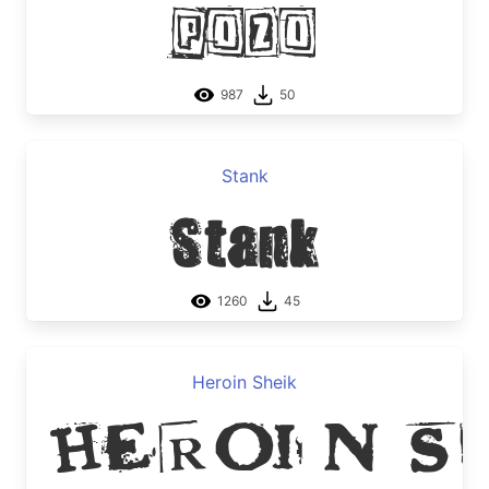
Pozo
987
50
Stank
Stank
1260
45
Heroin Sheik
Heroin S