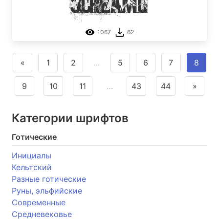
Screamo
1067
62
«
1
2
…
5
6
7
8
9
10
11
…
43
44
»
Категории шрифтов
Готические
Инициалы
Кельтский
Разные готические
Руны, эльфийские
Современные
Средневековье