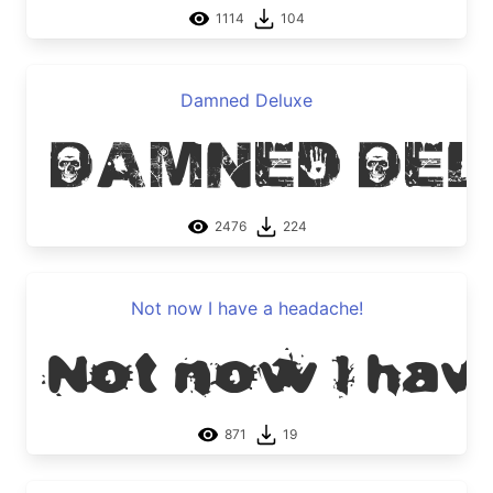
1114
104
Damned Deluxe
Damned De
2476
224
Not now I have a headache!
Not now I hav
871
19