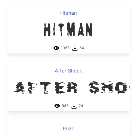
Hitman
Hitman
1367
54
After Shock
After Sho
946
24
Pozo