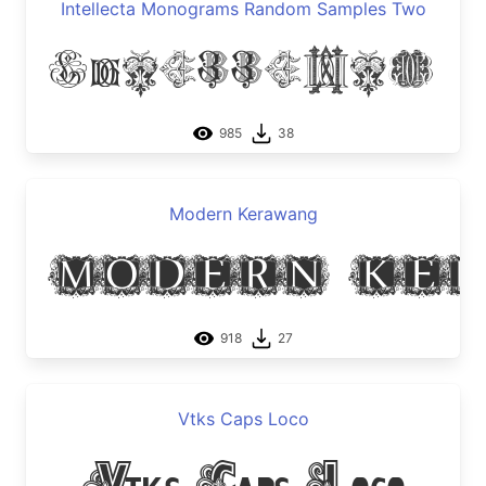
Intellecta Monograms Random Samples Two
Intellecta 
985
38
Modern Kerawang
Modern Ke
918
27
Vtks Caps Loco
Vtks Caps Loco