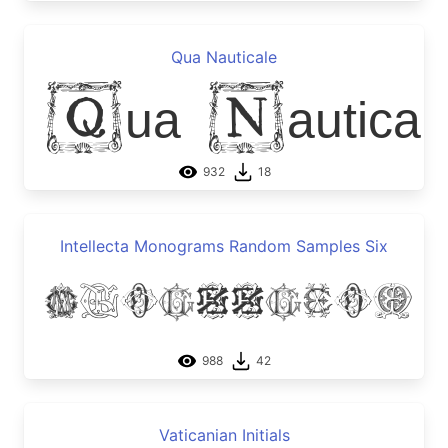
Qua Nauticale
Qua Nautical
932
18
Intellecta Monograms Random Samples Six
Intellecta M
988
42
Vaticanian Initials