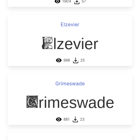
1904
57
Elzevier
Elzevier
996
25
Grimeswade
Grimeswade
881
23