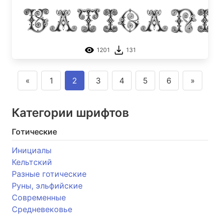
Vaticani
1201
131
«
1
2
3
4
5
6
»
Категории шрифтов
Готические
Инициалы
Кельтский
Разные готические
Руны, эльфийские
Современные
Средневековье