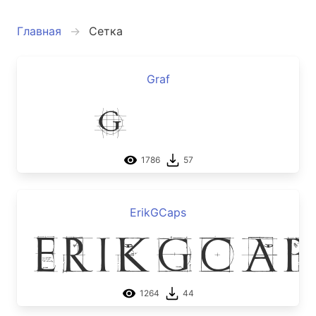
Главная
Сетка
Graf
Graf
1786
57
ErikGCaps
ErikGCap
1264
44