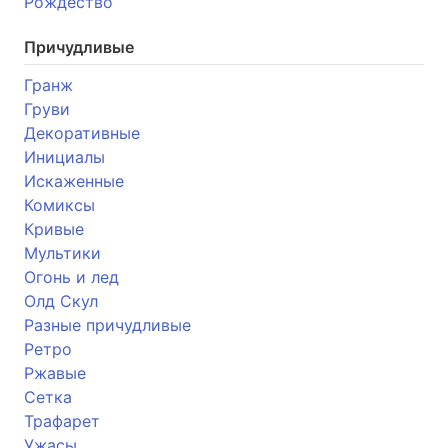
Рождество
Причудливые
Гранж
Груви
Декоративные
Инициалы
Искаженные
Комиксы
Кривые
Мультики
Огонь и лед
Олд Скул
Разные причудливые
Ретро
Ржавые
Сетка
Трафарет
Ужасы