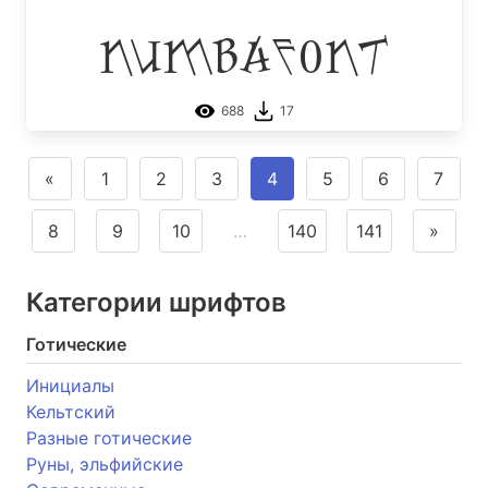
Numbafont
688
17
«
1
2
3
4
5
6
7
8
9
10
…
140
141
»
Категории шрифтов
Готические
Инициалы
Кельтский
Разные готические
Руны, эльфийские