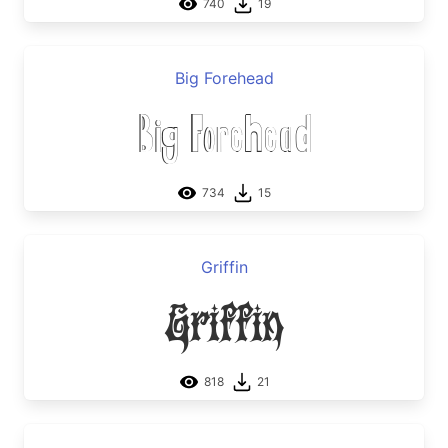
740
19
Big Forehead
Big Forehead
734
15
Griffin
Griffin
818
21