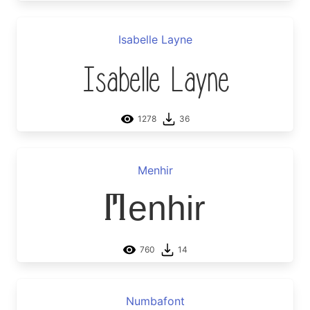
Isabelle Layne
Isabelle Layne
1278
36
Menhir
Menhir
760
14
Numbafont