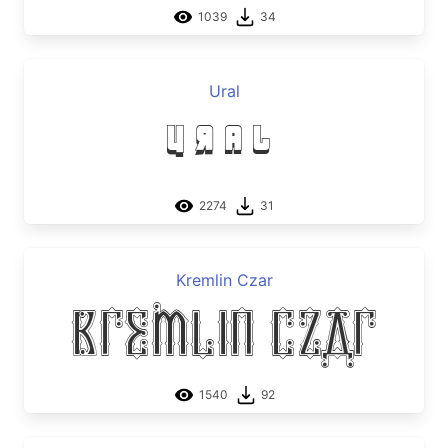
1039
34
Ural
Ural
2274
31
Kremlin Czar
Kremlin Czar
1540
92