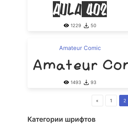
Aula 402
1229
50
Amateur Comic
Amateur Co
1493
93
«
1
2
Категории шрифтов