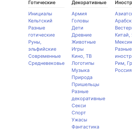
Готические
Декоративные
Иност
Инициалы
Армия
Азиатс
Кельтский
Головы
Арабск
Разные
Дети
Вестер
готические
Древние
Китай,
Руны,
Животные
Мекси
эльфийские
Игры
Разные
Современные
Кино, ТВ
иностр
Средневековье
Логотипы
Рим, Г
Музыка
Россия
Природа
Пришельцы
Разные
декоративные
Секси
Спорт
Ужасы
Фантастика