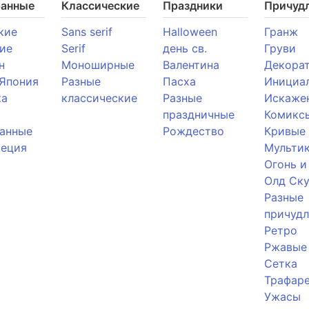
ранные
Классические
Праздники
Причуд
кие
Sans serif
Halloween
Гранж
ие
Serif
день св.
Груви
н
Моноширные
Валентина
Декора
 Япония
Разные
Пасха
Инициа
ка
классические
Разные
Искаже
праздничные
Комикс
анные
Рождество
Кривые
реция
Мульти
Огонь и
Олд Ску
Разные
причуд
Ретро
Ржавые
Сетка
Трафар
Ужасы