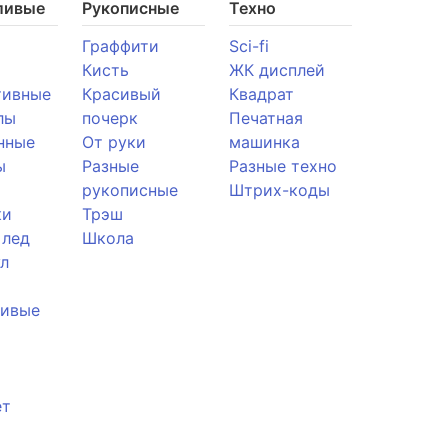
ливые
Рукописные
Техно
Граффити
Sci-fi
Кисть
ЖК дисплей
тивные
Красивый
Квадрат
лы
почерк
Печатная
нные
От руки
машинка
ы
Разные
Разные техно
рукописные
Штрих-коды
ки
Трэш
 лед
Школа
л
ливые
ет