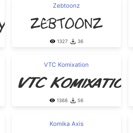
Zebtoonz
y Comic NC
Zebtoonz
1327
36
VTC Komixation
VTC Komixation
1368
56
Komika Axis