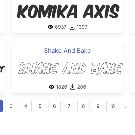
Komika Axis
6937
1397
Shake And Bake
mic
Shake And Bake
1826
206
3
4
5
6
7
8
9
10
…