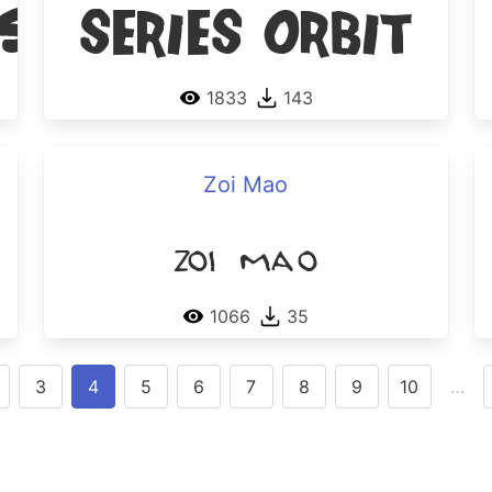
ks Sketch
Series Orbit
1833
143
Zoi Mao
Zoi Mao
1066
35
3
4
5
6
7
8
9
10
…