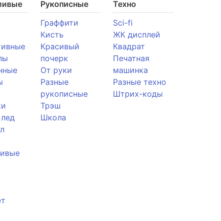
ливые
Рукописные
Техно
Граффити
Sci-fi
Кисть
ЖК дисплей
тивные
Красивый
Квадрат
лы
почерк
Печатная
нные
От руки
машинка
ы
Разные
Разные техно
рукописные
Штрих-коды
ки
Трэш
 лед
Школа
л
ливые
ет