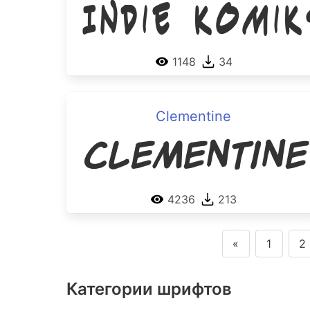
Indie Komi
1148
34
Clementine
Clementine
4236
213
«
1
2
Категории шрифтов