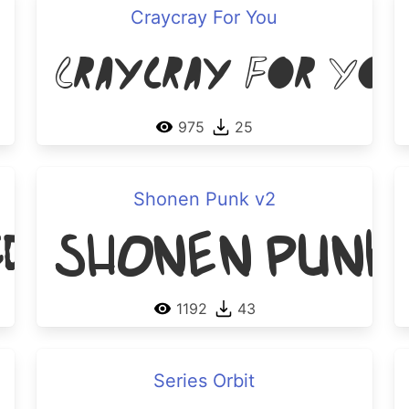
Craycray For You
Craycray For You
975
25
Shonen Punk v2
Shonen Punk
d Hand
1192
43
Series Orbit