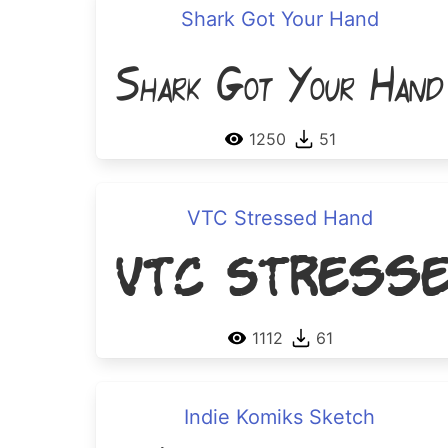
Shark Got Your Hand
Shark Got Your Hand
1250
51
VTC Stressed Hand
VTC Stresse
1112
61
Indie Komiks Sketch