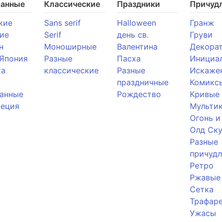
ранные
Классические
Праздники
Причуд
кие
Sans serif
Halloween
Гранж
ие
Serif
день св.
Груви
н
Моноширные
Валентина
Декора
 Япония
Разные
Пасха
Инициа
ка
классические
Разные
Искаже
праздничные
Комикс
анные
Рождество
Кривые
реция
Мульти
Огонь и
Олд Ску
Разные
причуд
Ретро
Ржавые
Сетка
Трафар
Ужасы