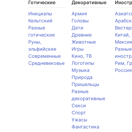
Готические
Декоративные
Иност
Инициалы
Армия
Азиатс
Кельтский
Головы
Арабск
Разные
Дети
Вестер
готические
Древние
Китай,
Руны,
Животные
Мекси
эльфийские
Игры
Разные
Современные
Кино, ТВ
иностр
Средневековье
Логотипы
Рим, Г
Музыка
Россия
Природа
Пришельцы
Разные
декоративные
Секси
Спорт
Ужасы
Фантастика