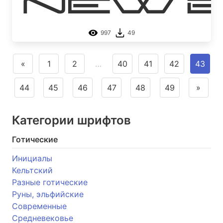
New Br
997
49
«
1
2
…
40
41
42
43
44
45
46
47
48
49
»
Категории шрифтов
Готические
Инициалы
Кельтский
Разные готические
Руны, эльфийские
Современные
Средневековье