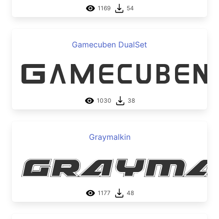
1169
54
Gamecuben DualSet
Gamecuben
1030
38
Graymalkin
Grayma
1177
48