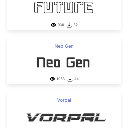
Future
939
32
Neo Gen
Neo Gen
1053
44
Vorpal
Vorpal