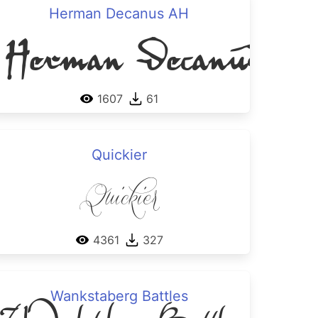
ain
Herman Decanus AH
Herman Decanus A
1607
61
Quickier
Quickier
4361
327
Wankstaberg Battles