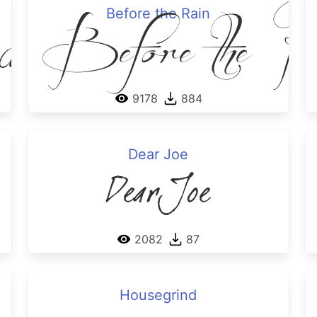
Before the R
Before the Rain
d
9178
884
Dear Joe
Dear Joe
2082
87
Housegrind