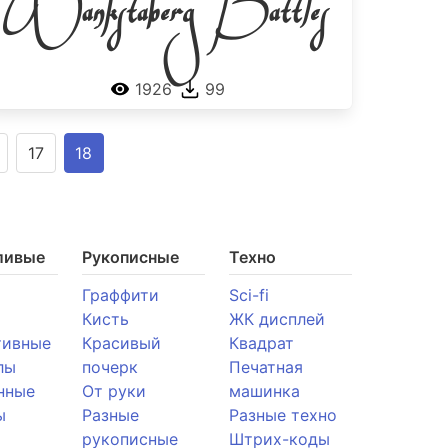
Wankstaberg Battles
1926
99
17
18
ливые
Рукописные
Техно
Граффити
Sci-fi
Кисть
ЖК дисплей
тивные
Красивый
Квадрат
лы
почерк
Печатная
нные
От руки
машинка
ы
Разные
Разные техно
рукописные
Штрих-коды