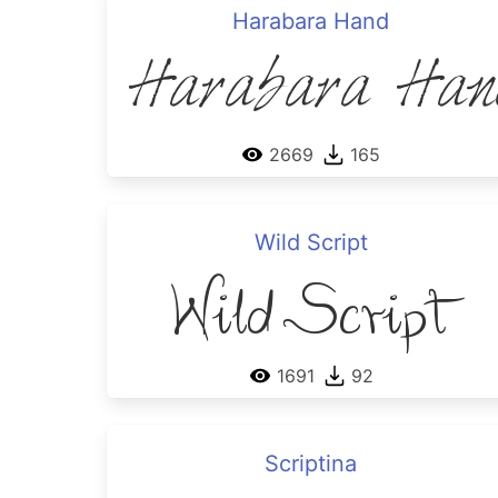
Harabara Hand
Harabara Han
2669
165
Wild Script
Wild Script
1691
92
Scriptina