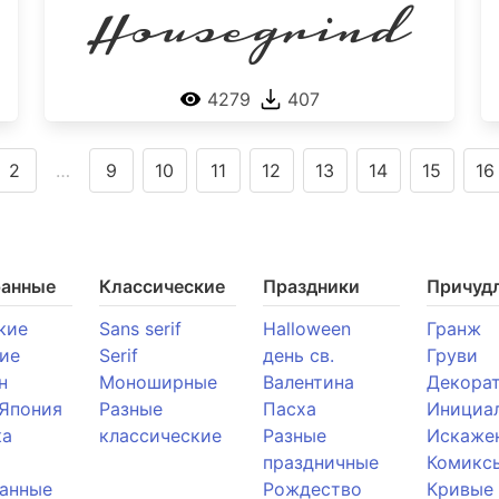
Housegrind
4279
407
2
…
9
10
11
12
13
14
15
16
ранные
Классические
Праздники
Причуд
кие
Sans serif
Halloween
Гранж
ие
Serif
день св.
Груви
н
Моноширные
Валентина
Декора
 Япония
Разные
Пасха
Инициа
ка
классические
Разные
Искаже
праздничные
Комикс
анные
Рождество
Кривые