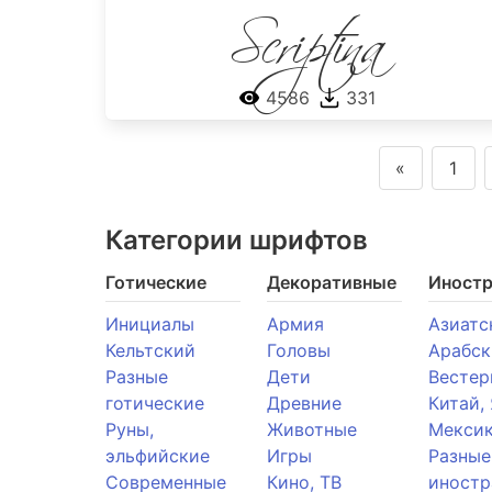
Scriptina
4586
331
«
1
Категории шрифтов
Готические
Декоративные
Иност
Инициалы
Армия
Азиатс
Кельтский
Головы
Арабск
Разные
Дети
Вестер
готические
Древние
Китай,
Руны,
Животные
Мекси
эльфийские
Игры
Разные
Современные
Кино, ТВ
иностр