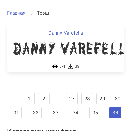
Главная
Трэш
Danny Varefella
Danny Varefell
871
39
«
1
2
…
27
28
29
30
31
32
33
34
35
36