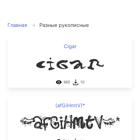
Главная
Разные рукописные
Cigar
Cigar
965
10
(afGiHmtV)*
(afGiHmtV)*