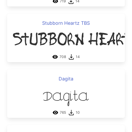
719
14
Stubborn Heartz TBS
Stubborn Heart
708
14
Dagita
Dagita
765
10