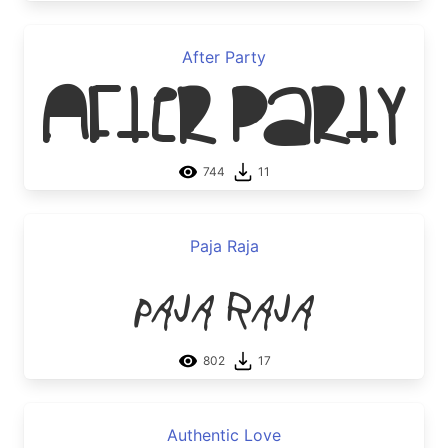
After Party
After Party
744
11
Paja Raja
Paja Raja
802
17
Authentic Love