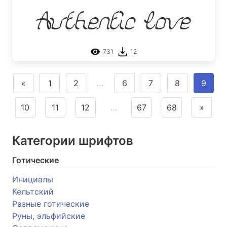
Authentic Love
731
12
«
1
2
…
6
7
8
9
10
11
12
…
67
68
»
Категории шрифтов
Готические
Инициалы
Кельтский
Разные готические
Руны, эльфийские