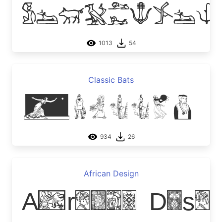
Hieroglif
1013
54
Classic Bats
Classic 
934
26
African Design
African Desi