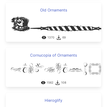
Old Ornaments
Old
1370
69
Cornucopia of Ornaments
Cornucopia
1562
108
Hieroglify