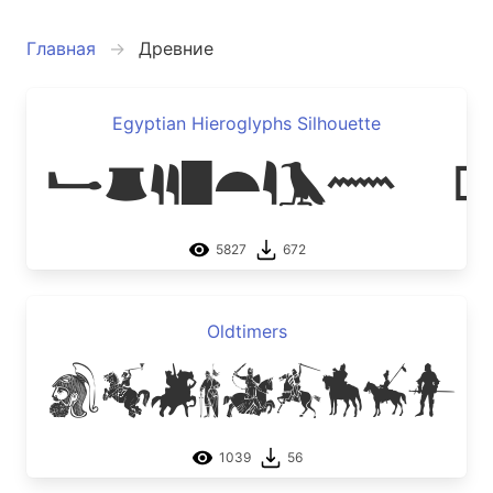
Главная
Древние
Egyptian Hieroglyphs Silhouette
Egyptian H
5827
672
Oldtimers
Oldtimers
1039
56