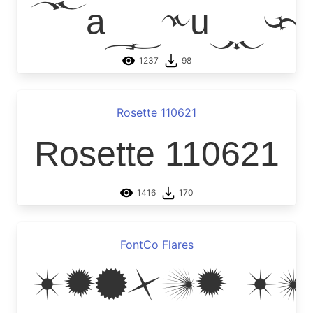
Marquis 
1237
98
Rosette 110621
Rosette 110621
1416
170
FontCo Flares
FontCo F