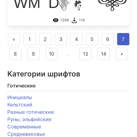
WM Desi
1369
116
«
1
2
3
4
5
6
7
8
9
10
…
13
14
»
Категории шрифтов
Готические
Инициалы
Кельтский
Разные готические
Руны, эльфийские
Современные
Средневековье