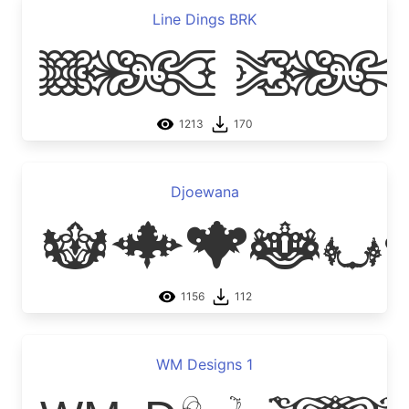
Line Dings BRK
Line Ding
1213
170
Djoewana
Djoew
1156
112
WM Designs 1