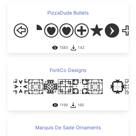
PizzaDude Bullets
PizzaDud
1583
142
FontCo Designs
FontCo D
1199
160
Marquis De Sade Ornaments