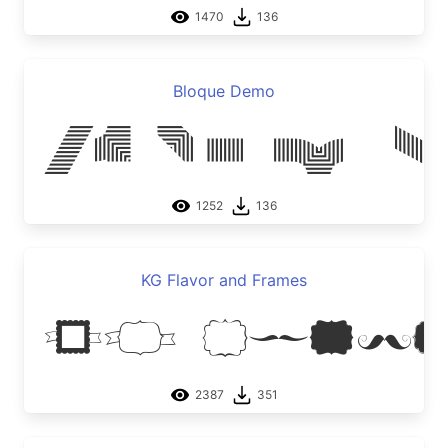
1470
136
Bloque Demo
Bloque D
1252
136
KG Flavor and Frames
KG Flav
2387
351