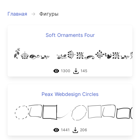
Главная
Фигуры
Soft Ornaments Four
Soft Ornaments
1300
145
Peax Webdesign Circles
Peax Web
1441
206