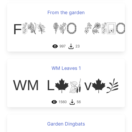
From the garden
From the garde
997
23
WM Leaves 1
WM Leaves 
1560
56
Garden Dingbats