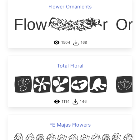
Flower Ornaments
Flower 
1504
168
Total Floral
Total F
1114
146
FE Majas Flowers