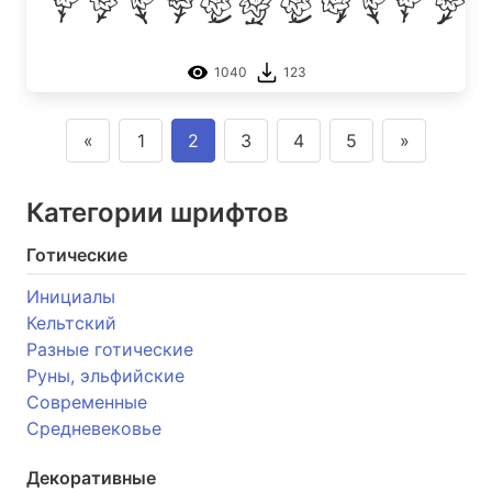
FE Majas Fl
1040
123
«
1
2
3
4
5
»
Категории шрифтов
Готические
Инициалы
Кельтский
Разные готические
Руны, эльфийские
Современные
Средневековье
Декоративные