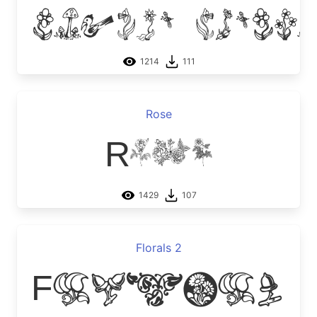
Garden Ding
1214
111
Rose
Rose
1429
107
Florals 2
Florals 