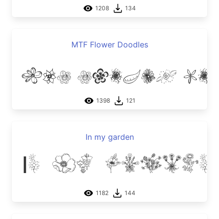
1208
134
MTF Flower Doodles
MTF Flower Do
1398
121
In my garden
In my garden
1182
144