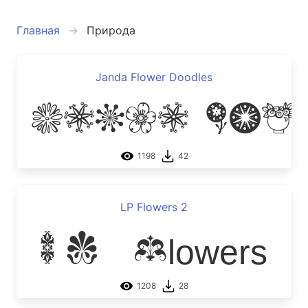
Главная
Природа
Janda Flower Doodles
Janda Fl
1198
42
LP Flowers 2
LP Flowers 
1208
28