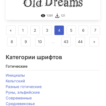
Old Dreams
1391
121
«
1
2
3
4
5
6
7
8
9
10
…
43
44
»
Категории шрифтов
Готические
Инициалы
Кельтский
Разные готические
Руны, эльфийские
Современные
Средневековье