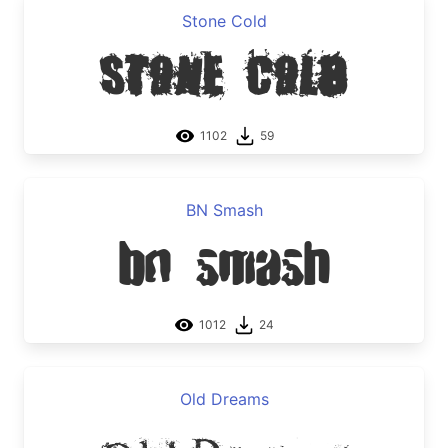
Stone Cold
Stone Cold
1102
59
BN Smash
BN Smash
1012
24
Old Dreams