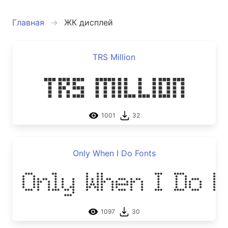
Главная
ЖК дисплей
TRS Million
TRS Million
1001
32
Only When I Do Fonts
Only When I Do 
1097
30