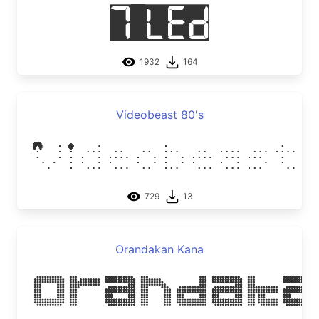
7 LED
1932
164
Videobeast 80's
Videobeast 
729
13
Orandakan Kana
Orandaka