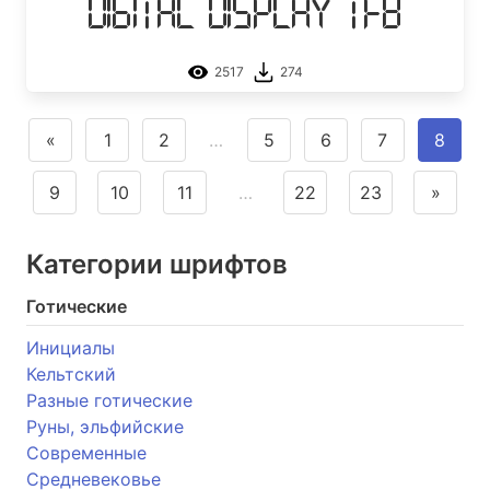
Digital Display TFB
2517
274
«
1
2
…
5
6
7
8
9
10
11
…
22
23
»
Категории шрифтов
Готические
Инициалы
Кельтский
Разные готические
Руны, эльфийские
Современные
Средневековье