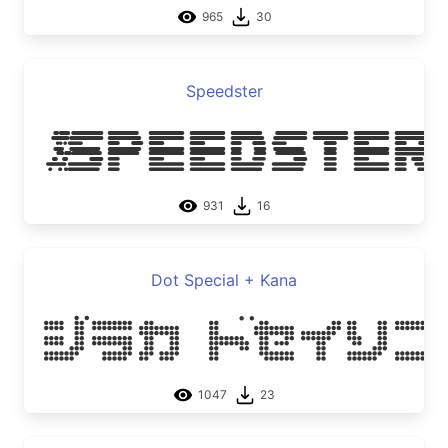
965
30
Speedster
Speedster
931
16
Dot Special + Kana
Dot Speci
1047
23