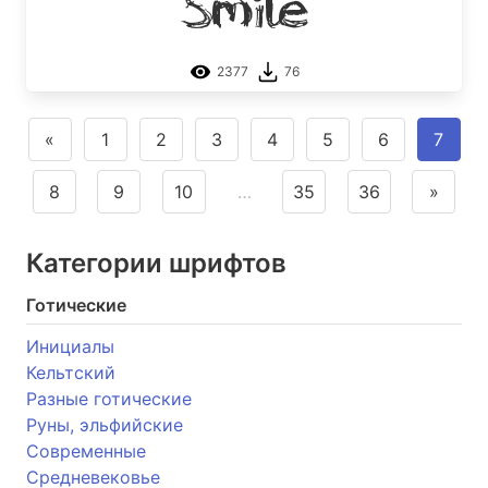
Smile
2377
76
«
1
2
3
4
5
6
7
8
9
10
…
35
36
»
Категории шрифтов
Готические
Инициалы
Кельтский
Разные готические
Руны, эльфийские
Современные
Средневековье