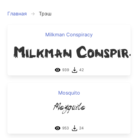
Главная
Трэш
Milkman Conspiracy
Milkman Conspir
939
42
Mosquito
Mosquito
953
24