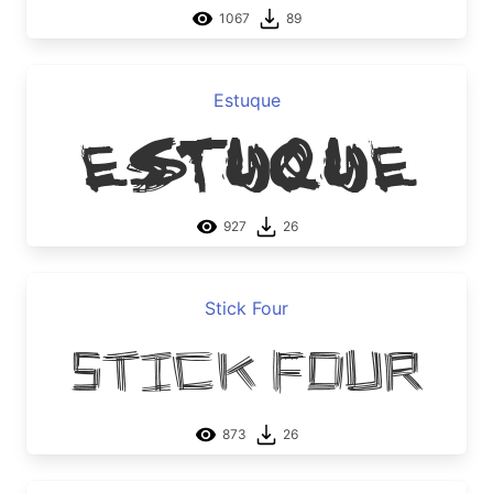
1067
89
Estuque
Estuque
927
26
Stick Four
Stick Four
873
26