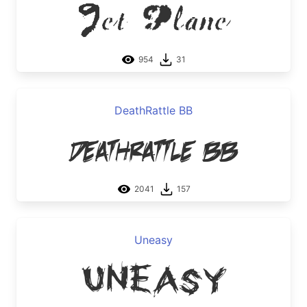
Jet Plane
954
31
DeathRattle BB
DeathRattle BB
2041
157
Uneasy
Uneasy