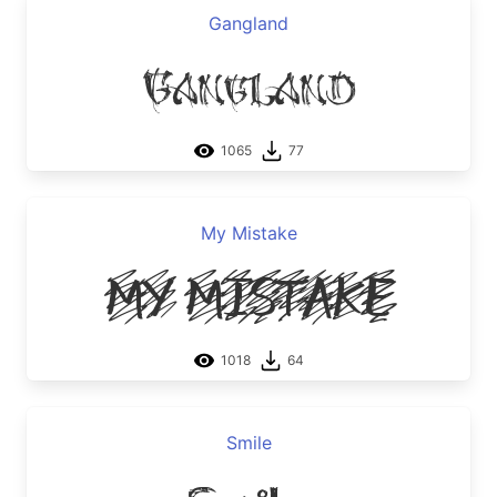
Gangland
Gangland
1065
77
My Mistake
My Mistake
1018
64
Smile