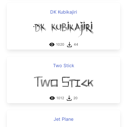
DK Kubikajiri
DK Kubikajiri
1020
44
Two Stick
Two Stick
1012
20
Jet Plane