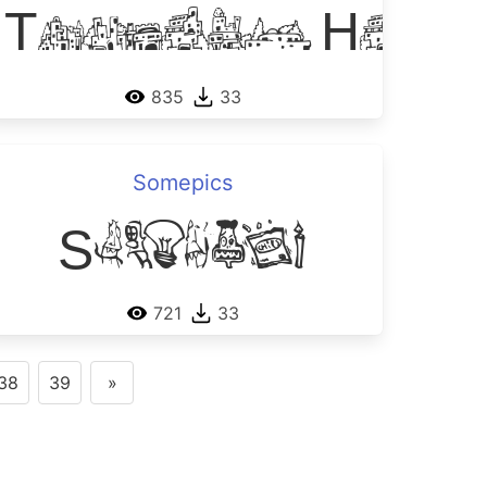
ge
times
Tequila Hill
835
33
Somepics
izarre
Somepics
721
33
38
39
»