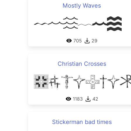
Mostly Waves
Mostly
705
29
Christian Crosses
Christi
1183
42
Stickerman bad times