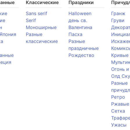
ранные
Классические
Праздники
Причуд
кие
Sans serif
Halloween
Гранж
ие
Serif
день св.
Груви
н
Моноширные
Валентина
Декора
 Япония
Разные
Пасха
Инициа
ка
классические
Разные
Искаже
праздничные
Комикс
анные
Рождество
Кривые
реция
Мульти
Огонь и
Олд Ску
Разные
причуд
Ретро
Ржавые
Сетка
Трафар
Ужасы