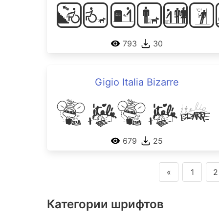
Sticke
793
30
Gigio Italia Bizarre
Gigio
679
25
«
1
2
Категории шрифтов