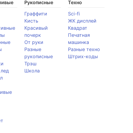
ливые
Рукописные
Техно
Граффити
Sci-fi
Кисть
ЖК дисплей
тивные
Красивый
Квадрат
лы
почерк
Печатная
нные
От руки
машинка
ы
Разные
Разные техно
рукописные
Штрих-коды
ки
Трэш
 лед
Школа
л
ливые
ет