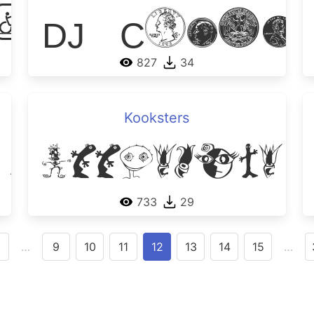
DJ Coina
rman bad 
827
34
Kooksters
 Italia B
Kooksters
733
29
…
9
10
11
12
13
14
15
…