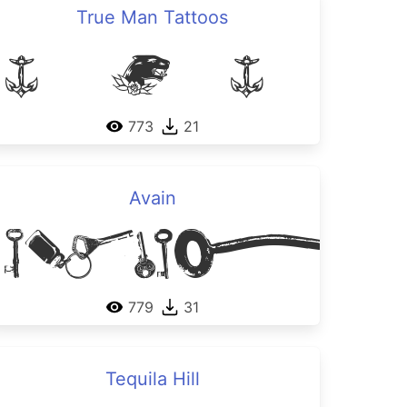
True Man Tattoos
 Dingbats
True Man Tattoos
773
21
Avain
Avai
ilibrina
779
31
Tequila Hill