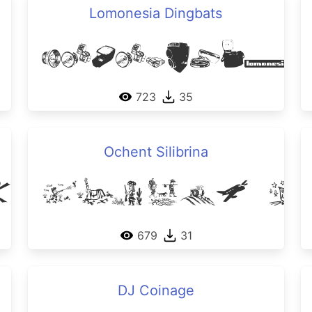
Lomonesia Dingbats
Lomonesia
 Waves
723
35
Ochent Silibrina
an Crosses
Ochent S
679
31
DJ Coinage