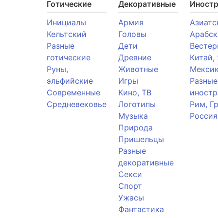
Готические
Декоративные
Иност
Инициалы
Армия
Азиатс
Кельтский
Головы
Арабск
Разные
Дети
Вестер
готические
Древние
Китай,
Руны,
Животные
Мекси
эльфийские
Игры
Разные
Современные
Кино, ТВ
иностр
Средневековье
Логотипы
Рим, Г
Музыка
Россия
Природа
Пришельцы
Разные
декоративные
Секси
Спорт
Ужасы
Фантастика